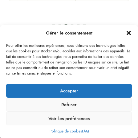
Gérer le consentement
Pour offrir les meilleures expériences, nous utilisons des technologies telles
que les cookies pour stocker et/ou accéder aux informations des appareils. Le
fait de consentir à ces technologies nous permettra de traiter des données
telles que le comportement de navigation ou les ID uniques sur ce site. Le fait
de ne pas consentir ou de retirer son consentement peut avoir un effet négatif
sur certaines caractéristiques et fonctions.
☎
+32 471 35 76 42
✉
contact@les-secrets-de-lame.be
Accepter
🏱
Rue de Gand 22 A
7800 Ath
TVA : BE1021128205
Refuser
EORI : BE1021128205
0
Voir les préférences
Politique de cookies
FAQ