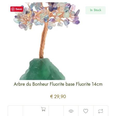
Save
k
In Stock
se
Arbre du Bonheur Fluorite base Fluorite 14cm
Arb
€
29,90