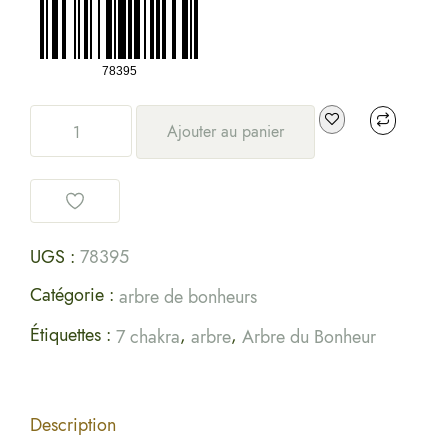
Ajouter au panier
UGS :
78395
Catégorie :
arbre de bonheurs
Étiquettes :
,
,
7 chakra
arbre
Arbre du Bonheur
Description