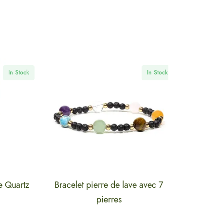
 Stock
In Stock
artz
Bracelet pierre de lave avec 7
Bracelet C
pierres