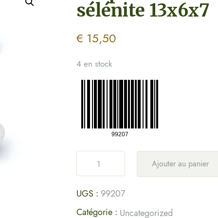
sélénite 13x6x7
€
15,50
4 en stock
Ajouter au panier
UGS :
99207
Catégorie :
Uncategorized