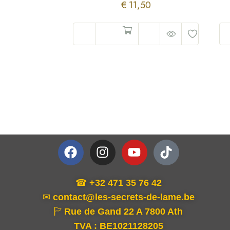
€
11,50
☎
+32 471 35 76 42
✉
contact@les-secrets-de-lame.be
🏱
Rue de Gand 22 A
7800 Ath
TVA : BE1021128205