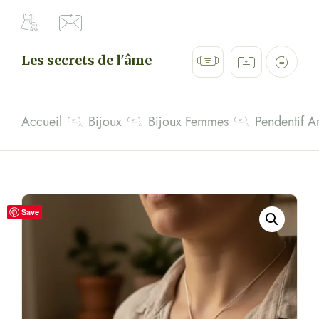
Les secrets de l'âme
Accueil
Bijoux
Bijoux Femmes
Pendentif A
Save