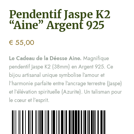
Pendentif Jaspe K2
“Aine” Argent 925
€
55,00
Le Cadeau de la Déesse Aine.
Magnifique
pendentif Jaspe K2 (38mm) en Argent 925. Ce
bijou artisanal unique symbolise l’amour et
l’harmonie parfaite entre l’ancrage terrestre (Jaspe)
et l’élévation spirituelle (Azurite). Un talisman pour
le cœur et l’esprit.